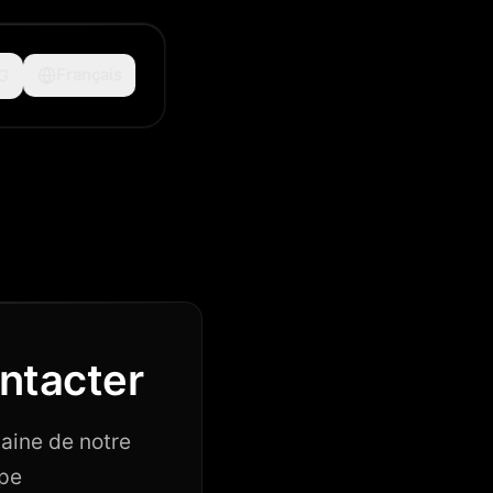
G
Français
ntacter
aine de notre
pe