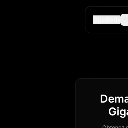
GigaBody
F
Dema
Gig
Obtenez 