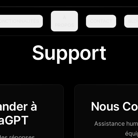
À
ONCTIONNALITÉS
CONTACT
BLO
PROPOS
Support
nder à
Nous Co
aGPT
Assistance hum
équi
des réponses