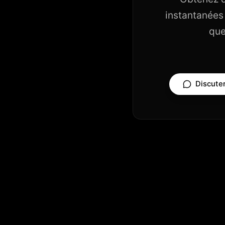
instantanées 
que
Discute