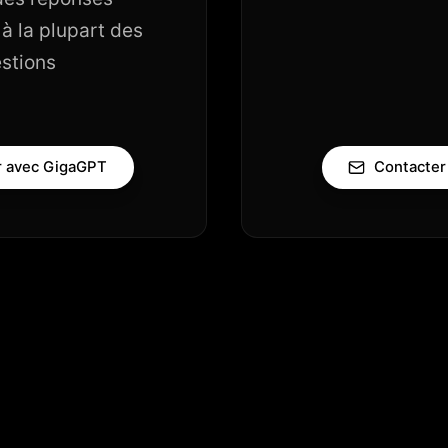
à la plupart des
stions
r avec GigaGPT
Contacter